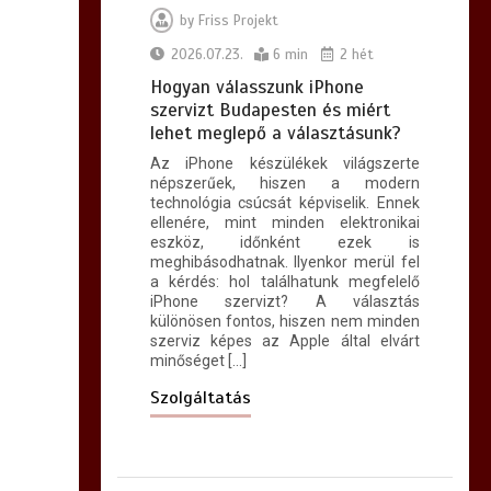
6 min
by
Friss Projekt
2026.07.23.
6 min
2 hét
Hogyan válasszunk iPhone
Hogyan lehet
szervizt Budapesten és miért
egyszerűvé tenni a
lehet meglepő a választásunk?
kárpittisztítás
Az iPhone készülékek világszerte
lépéseit?
népszerűek, hiszen a modern
technológia csúcsát képviselik. Ennek
7 min
ellenére, mint minden elektronikai
eszköz, időnként ezek is
meghibásodhatnak. Ilyenkor merül fel
a kérdés: hol találhatunk megfelelő
iPhone szervizt? A választás
különösen fontos, hiszen nem minden
szerviz képes az Apple által elvárt
minőséget […]
Szolgáltatás