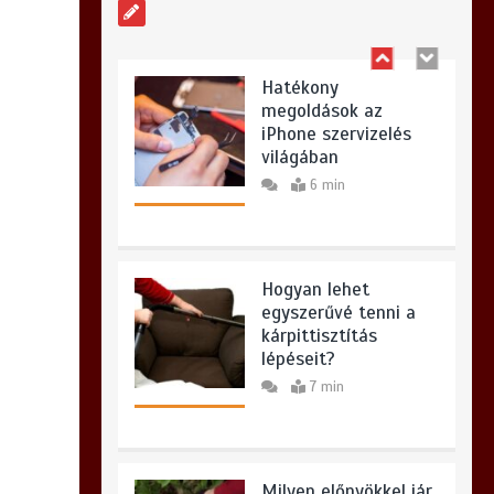
6 min
Hatékony
megoldások az
iPhone szervizelés
világában
6 min
Hogyan lehet
egyszerűvé tenni a
kárpittisztítás
lépéseit?
7 min
Milyen előnyökkel jár