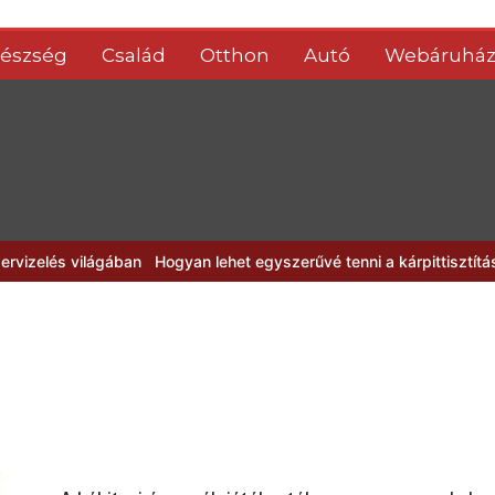
észség
Család
Otthon
Autó
Webáruhá
ilágában
Hogyan lehet egyszerűvé tenni a kárpittisztítás lépéseit?