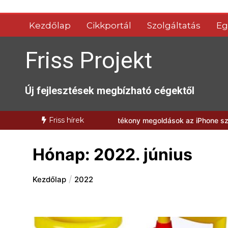
Skip
to
Kezdőlap
Cikkportál
Szolgáltatás
Eg
content
Friss Projekt
Új fejlesztések megbízható cégektől
Friss hírek
epő a választásunk?
Hatékony megoldások az iPhone szervizelés v
Hónap:
2022. június
Kezdőlap
2022