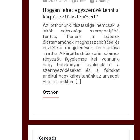
2026.01.21.
7 min
7 hónap
Hogyan lehet egyszerűvé tenni a
kárpittisztítás lépéseit?
Az otthonunk tisztasága nemcsak a
lakók egészsége szempontjából
fontos, hanem a bútorok
élettartamának meghosszabbítása és
esztétikai megjelenésük fenntartása
miatt is. A kárpittisztítás során számos
tényezőt figyelembe kell vennünk,
hogy hatékonyan távolítsuk el a
szennyeződéseket és a foltokat
anélkül, hogy károsítanánk az anyagot.
Ebben a cikkben […]
Otthon
Keresés