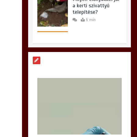
a kerti szivattyú
telepítése?
6 min
Hogyan válasszunk
iPhone szervizt
Budapesten és miért
lehet meglepő a
választásunk?
6 min
Hatékony
megoldások az
iPhone szervizelés
világában