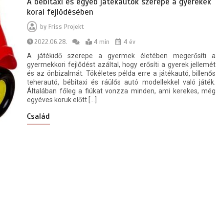
A bébitaxi és egyéb játékautók szerepe a gyerekek
korai fejlődésében
by
Friss Projekt
2022.06.28.
4 min
4 év
A játékidő szerepe a gyermek életében megerősíti a
gyermekkori fejlődést azáltal, hogy erősíti a gyerek jellemét
és az önbizalmát. Tökéletes példa erre a játékautó, billenős
teherautó, bébitaxi és ráülős autó modellekkel való játék.
Általában főleg a fiúkat vonzza minden, ami kerekes, még
egyéves koruk előtt […]
Család