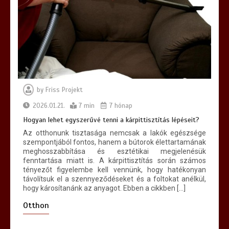
by
Friss Projekt
2026.01.21.
7 min
7 hónap
Hogyan lehet egyszerűvé tenni a kárpittisztítás lépéseit?
Az otthonunk tisztasága nemcsak a lakók egészsége
szempontjából fontos, hanem a bútorok élettartamának
meghosszabbítása és esztétikai megjelenésük
fenntartása miatt is. A kárpittisztítás során számos
tényezőt figyelembe kell vennünk, hogy hatékonyan
távolítsuk el a szennyeződéseket és a foltokat anélkül,
hogy károsítanánk az anyagot. Ebben a cikkben […]
Otthon