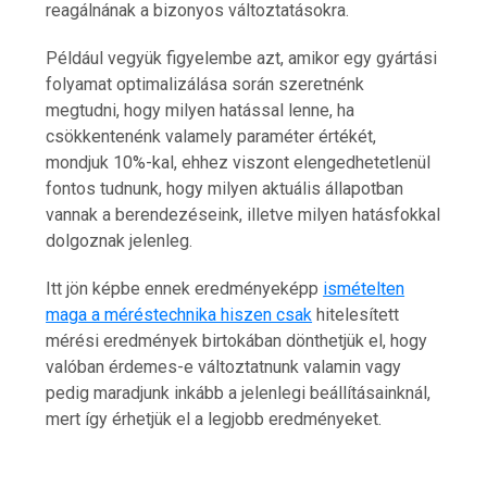
reagálnának a bizonyos változtatásokra.
Például vegyük figyelembe azt, amikor egy gyártási
folyamat optimalizálása során szeretnénk
megtudni, hogy milyen hatással lenne, ha
csökkentenénk valamely paraméter értékét,
mondjuk 10%-kal, ehhez viszont elengedhetetlenül
Hatékony megoldások az iPhone
fontos tudnunk, hogy milyen aktuális állapotban
szervizelés világában
vannak a berendezéseink, illetve milyen hatásfokkal
6 min
dolgoznak jelenleg.
Itt jön képbe ennek eredményeképp
ismételten
maga a méréstechnika hiszen csak
hitelesített
mérési eredmények birtokában dönthetjük el, hogy
valóban érdemes-e változtatnunk valamin vagy
Hogyan lehet egyszerűvé tenni a
kárpittisztítás lépéseit?
pedig maradjunk inkább a jelenlegi beállításainknál,
7 min
mert így érhetjük el a legjobb eredményeket.