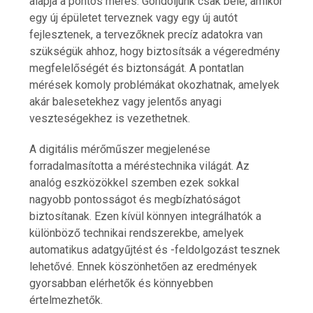
alapja a pontos mérés. Gondoljunk csak bele, amikor
egy új épületet terveznek vagy egy új autót
fejlesztenek, a tervezőknek precíz adatokra van
szükségük ahhoz, hogy biztosítsák a végeredmény
megfelelőségét és biztonságát. A pontatlan
mérések komoly problémákat okozhatnak, amelyek
akár balesetekhez vagy jelentős anyagi
veszteségekhez is vezethetnek.
A digitális mérőműszer megjelenése
forradalmasította a méréstechnika világát. Az
analóg eszközökkel szemben ezek sokkal
nagyobb pontosságot és megbízhatóságot
biztosítanak. Ezen kívül könnyen integrálhatók a
különböző technikai rendszerekbe, amelyek
automatikus adatgyűjtést és -feldolgozást tesznek
lehetővé. Ennek köszönhetően az eredmények
gyorsabban elérhetők és könnyebben
értelmezhetők.