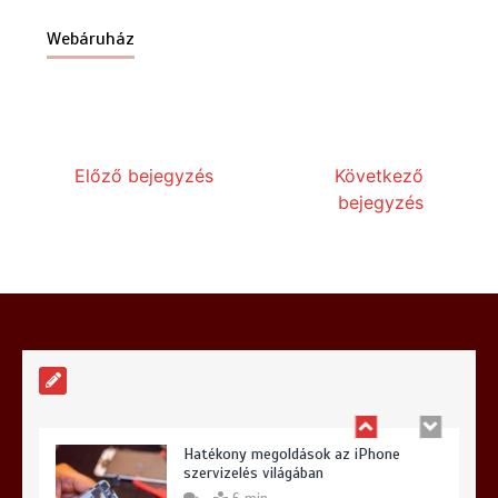
Webáruház
Milyen előnyökkel jár a kerti szivattyú
telepítése?
6 min
Előző bejegyzés
Következő
bejegyzés
Hogyan válasszunk iPhone szervizt
Budapesten és miért lehet meglepő a
választásunk?
6 min
Hatékony megoldások az iPhone
szervizelés világában