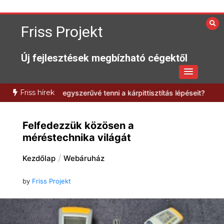
Skip
to
Friss Projekt
content
Új fejlesztések megbízható cégektől
Friss hírek
an lehet egyszerűvé tenni a kárpittisztítás lépéseit?
Milyen előnyök
Felfedezzük közösen a
méréstechnika világát
Kezdőlap
Webáruház
by
Friss Projekt