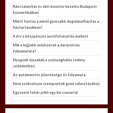
Ránctalanítás és skin booster kezelés Budapest
kozmetikáiban
Miért fontos a minél gyorsabb duguláselhárítás a
háztartásokban?
4 érv a készpénzes autófelvásárlás mellett
Mik a legjobb módszerek a darázsirtás
folyamatára?
Nyugodt éjszakák a szúnyoghálós redőny
védelmében
Az autómentés jelentősége és folyamata
Nem szokványos szempontok gumi választásához
Egyszerű fehér póló egy kis csavarral