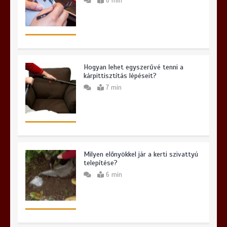
6 min
Hogyan lehet egyszerűvé tenni a
kárpittisztítás lépéseit?
7 min
Milyen előnyökkel jár a kerti szivattyú
telepítése?
6 min