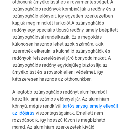
otthonunk árnyékolását és a rovarmentességet. A
szúnyoghálós redőnyök kombinálják a redőny és a
szúnyogháló előnyeit, így egyetlen szerkezetben
kapjuk meg mindkét funkciót.A szúnyoghálós
redőny egy speciális típusú redőny, amely beépített
szúnyoghálóval rendelkezik. Ez a megoldás
különösen hasznos lehet azok számára, akik
szeretnék elkerülni a különálló szúnyoghálók és
redőnyök felszerelésével járó bonyodalmakat. A
szúnyoghálós redőny egyidejűleg biztosítja az
árnyékolást és a rovarok elleni védelmet, így
kétszeresen hasznos az otthonunkban.
A legtöbb szúnyoghálós redőnyt alumíniumból
készítik, ami számos előnnyel jár. Az alumínium
könnyű, mégis rendkívül
tartós anyag, amely ellenáll
az időjárás
viszontagságainak. Emellett nem
rozsdásodik, így hosszú távon is megbízható
marad. Az alumínium szerkezetek kiváló