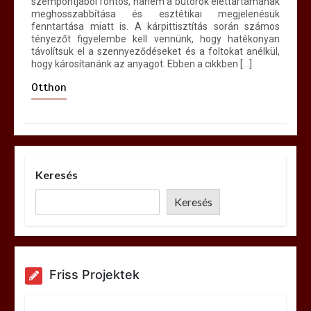
szempontjából fontos, hanem a bútorok élettartamának
meghosszabbítása és esztétikai megjelenésük
fenntartása miatt is. A kárpittisztítás során számos
tényezőt figyelembe kell vennünk, hogy hatékonyan
távolítsuk el a szennyeződéseket és a foltokat anélkül,
hogy károsítanánk az anyagot. Ebben a cikkben […]
Otthon
Keresés
Keresés
Friss Projektek