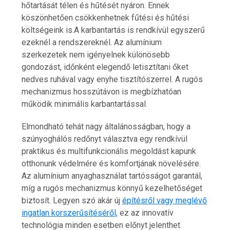
hőtartását télen és hűtését nyáron. Ennek
köszönhetően csökkenhetnek fűtési és hűtési
költségeink is.A karbantartás is rendkívül egyszerű
ezeknél a rendszereknél. Az alumínium
szerkezetek nem igényelnek különösebb
gondozást, időnként elegendő letisztítani őket
nedves ruhával vagy enyhe tisztítószerrel. A rugós
mechanizmus hosszútávon is megbízhatóan
működik minimális karbantartással.
Elmondható tehát nagy általánosságban, hogy a
szúnyoghálós redőnyt választva egy rendkívül
praktikus és multifunkcionális megoldást kapunk
otthonunk védelmére és komfortjának növelésére.
Az alumínium anyaghasználat tartósságot garantál,
Hatékony megoldások az iPhone
szervizelés világában
míg a rugós mechanizmus könnyű kezelhetőséget
6 min
biztosít. Legyen szó akár új
építésről vagy meglévő
ingatlan korszerűsítéséről,
ez az innovatív
technológia minden esetben előnyt jelenthet