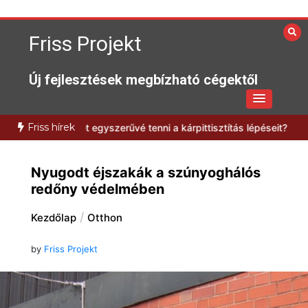
Skip
to
Friss Projekt
content
Új fejlesztések megbízható cégektől
Friss hírek
an lehet egyszerűvé tenni a kárpittisztítás lépéseit?
Milyen előnyök
Nyugodt éjszakák a szúnyoghálós
redőny védelmében
Kezdőlap
Otthon
by
Friss Projekt