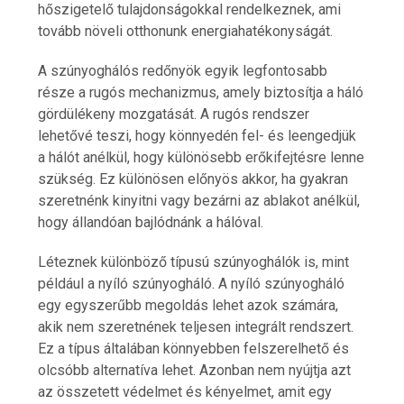
hőszigetelő tulajdonságokkal rendelkeznek, ami
tovább növeli otthonunk energiahatékonyságát.
A szúnyoghálós redőnyök egyik legfontosabb
része a rugós mechanizmus, amely biztosítja a háló
gördülékeny mozgatását. A rugós rendszer
lehetővé teszi, hogy könnyedén fel- és leengedjük
a hálót anélkül, hogy különösebb erőkifejtésre lenne
szükség. Ez különösen előnyös akkor, ha gyakran
szeretnénk kinyitni vagy bezárni az ablakot anélkül,
hogy állandóan bajlódnánk a hálóval.
Léteznek különböző típusú szúnyoghálók is, mint
például a nyíló szúnyogháló. A nyíló szúnyogháló
egy egyszerűbb megoldás lehet azok számára,
akik nem szeretnének teljesen integrált rendszert.
Ez a típus általában könnyebben felszerelhető és
olcsóbb alternatíva lehet. Azonban nem nyújtja azt
az összetett védelmet és kényelmet, amit egy