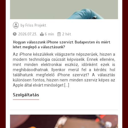
by
Friss Projekt
Hogyan lehet egyszerűvé tenni a
kárpittisztítás lépéseit?
2026.07.23.
6 min
2 hét
7 min
Hogyan válasszunk iPhone szervizt Budapesten és miért
lehet meglepő a választásunk?
Az iPhone készülékek világszerte népszerűek, hiszen a
modern technológia csúcsát képviselik. Ennek ellenére,
mint minden elektronikai eszköz, időnként ezek is
meghibásodhatnak. Ilyenkor merül fel a kérdés: hol
találhatunk megfelelő iPhone szervizt? A választás
különösen fontos, hiszen nem minden szerviz képes az
Apple által elvárt minőséget […]
Szolgáltatás