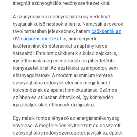
integrált szúnyoghálós redőnyszerkezet kínál.
A szúnyoghálós redőnyök hatékony védelmet
nyújtanak külső hatások ellen is. Nemcsak a rovarok
távol tartásában jeleskednek, hanem
csökkentik az
UV-sugárzás mértékét
is, ami megvédi
lakótereinket és bútorainkat a napfény káros
hatásaitól. Emellett csökkentik a külső zajokat is,
így otthonunk még csendesebb és pihentetőbb
környezetet kínál.Az esztétikai szempontok sem
elhanyagolhatóak. A modern alumínium keretes
szúnyoghálós redőnyök elegáns megjelenést
kölcsönöznek az épület homlokzatának. Számos
színben és stílusban érhetők el, így könnyedén
igazíthatjuk őket otthonunk dizájnjához.
Egy másik fontos tényező az energiahatékonyság
növelése. A megfelelően kivitelezett és beszerelt
szúnyoghálós redőnyszerkezetek javítják az épület