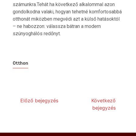
számunkra.Tehát ha következő alkalommal azon
gondolkodna valaki, hogyan tehetné komfortosabbá
otthonát miközben megvédi azt a külső hatásoktól
Hogyan lehet egyszerűvé tenni a
kárpittisztítás lépéseit?
– ne habozzon: válassza bátran a modern
7 min
szúnyoghálós redőnyt.
Otthon
Milyen előnyökkel jár a kerti szivattyú
telepítése?
6 min
Előző bejegyzés
Következő
bejegyzés
Hogyan válasszunk iPhone szervizt
Budapesten és miért lehet meglepő a
választásunk?