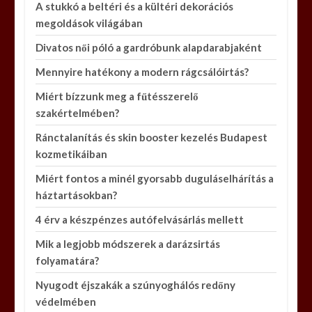
A stukkó a beltéri és a kültéri dekorációs
megoldások világában
Divatos női póló a gardróbunk alapdarabjaként
Mennyire hatékony a modern rágcsálóirtás?
Miért bízzunk meg a fűtésszerelő
szakértelmében?
Ránctalanítás és skin booster kezelés Budapest
kozmetikáiban
Miért fontos a minél gyorsabb duguláselhárítás a
háztartásokban?
4 érv a készpénzes autófelvásárlás mellett
Mik a legjobb módszerek a darázsirtás
folyamatára?
Nyugodt éjszakák a szúnyoghálós redőny
védelmében