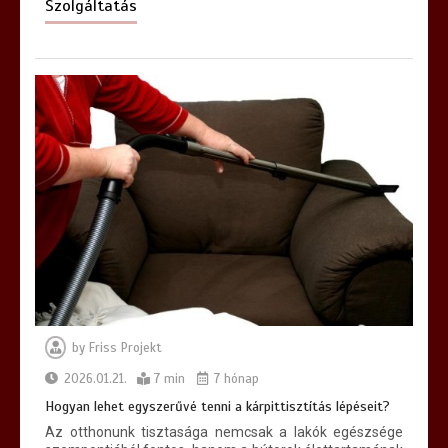
Szolgáltatás
by
Friss Projekt
2026.01.21.
7 min
7 hónap
Hogyan lehet egyszerűvé tenni a kárpittisztítás lépéseit?
Az otthonunk tisztasága nemcsak a lakók egészsége