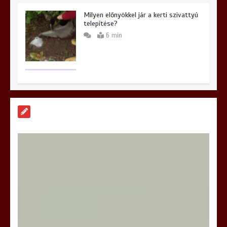
Milyen előnyökkel jár a kerti szivattyú
telepítése?
6 min
Hogyan válasszunk iPhone szervizt
Budapesten és miért lehet meglepő a
választásunk?
6 min
Hatékony megoldások az iPhone
szervizelés világában
6 min