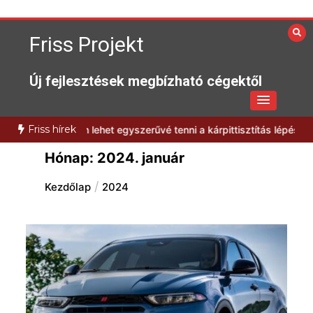
Skip
to
Friss Projekt
content
Új fejlesztések megbízható cégektől
Friss hírek
an
Hogyan lehet egyszerűvé tenni a kárpittisztítás lépéseit?
Milyen
Hónap:
2024. január
Kezdőlap
2024
Hatékony megoldások az iPhone
szervizelés világában
6 min