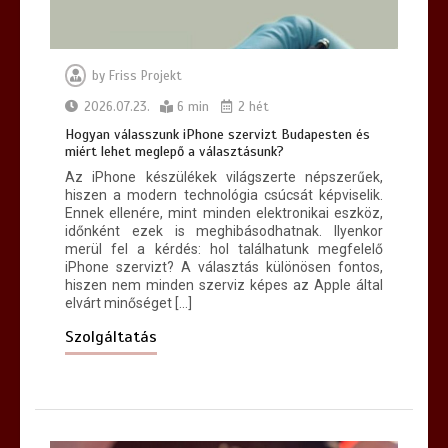
by
Friss Projekt
Hogyan lehet egyszerűvé tenni a
kárpittisztítás lépéseit?
2026.07.23.
6 min
2 hét
7 min
Hogyan válasszunk iPhone szervizt Budapesten és
miért lehet meglepő a választásunk?
Az iPhone készülékek világszerte népszerűek,
hiszen a modern technológia csúcsát képviselik.
Ennek ellenére, mint minden elektronikai eszköz,
időnként ezek is meghibásodhatnak. Ilyenkor
merül fel a kérdés: hol találhatunk megfelelő
iPhone szervizt? A választás különösen fontos,
hiszen nem minden szerviz képes az Apple által
elvárt minőséget […]
Szolgáltatás