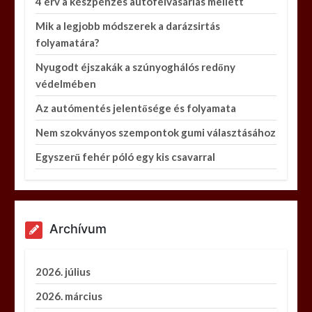
4 érv a készpénzes autófelvásárlás mellett
Mik a legjobb módszerek a darázsirtás
folyamatára?
Nyugodt éjszakák a szúnyoghálós redőny
védelmében
Az autómentés jelentősége és folyamata
Nem szokványos szempontok gumi választásához
Egyszerű fehér póló egy kis csavarral
Archívum
2026. július
2026. március