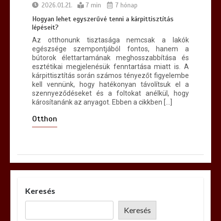
2026.01.21.
7 min
7 hónap
Hogyan lehet egyszerűvé tenni a kárpittisztítás
lépéseit?
Az otthonunk tisztasága nemcsak a lakók
egészsége szempontjából fontos, hanem a
bútorok élettartamának meghosszabbítása és
esztétikai megjelenésük fenntartása miatt is. A
kárpittisztítás során számos tényezőt figyelembe
kell vennünk, hogy hatékonyan távolítsuk el a
szennyeződéseket és a foltokat anélkül, hogy
károsítanánk az anyagot. Ebben a cikkben […]
Otthon
Keresés
Keresés