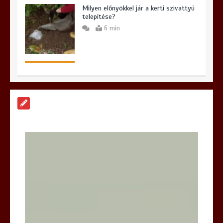
Milyen előnyökkel jár a kerti szivattyú
telepítése?
6 min
Hogyan válasszunk iPhone szervizt
Budapesten és miért lehet meglepő a
választásunk?
6 min
Hatékony megoldások az iPhone
szervizelés világában
6 min