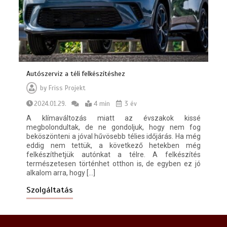
Hogyan lehet egyszerűvé tenni a
kárpittisztítás lépéseit?
7 min
Autószerviz a téli felkészítéshez
by
Friss Projekt
2024.01.29.
4 min
3 év
Milyen előnyökkel jár a kerti szivattyú
A klímaváltozás miatt az évszakok kissé
telepítése?
megbolondultak, de ne gondoljuk, hogy nem fog
6 min
beköszönteni a jóval hűvösebb télies időjárás. Ha még
eddig nem tettük, a következő hetekben még
felkészíthetjük autónkat a télre. A felkészítés
természetesen történhet otthon is, de egyben ez jó
alkalom arra, hogy […]
Szolgáltatás
Hogyan válasszunk iPhone szervizt
Budapesten és miért lehet meglepő a
választásunk?