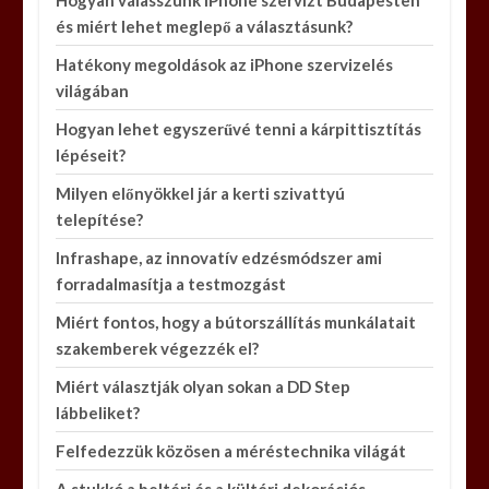
Hogyan válasszunk iPhone szervizt Budapesten
és miért lehet meglepő a választásunk?
Hatékony megoldások az iPhone szervizelés
világában
Hogyan lehet egyszerűvé tenni a kárpittisztítás
lépéseit?
Milyen előnyökkel jár a kerti szivattyú
telepítése?
Infrashape, az innovatív edzésmódszer ami
forradalmasítja a testmozgást
Miért fontos, hogy a bútorszállítás munkálatait
szakemberek végezzék el?
Miért választják olyan sokan a DD Step
lábbeliket?
Felfedezzük közösen a méréstechnika világát