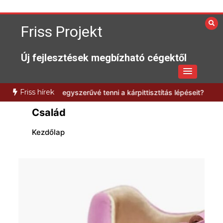
Skip
to
Friss Projekt
content
Új fejlesztések megbízható cégektől
Friss hírek
ehet egyszerűvé tenni a kárpittisztítás lépéseit?
Milyen előnyökkel 
Család
Kezdőlap