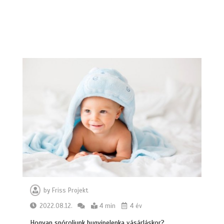
by
Friss Projekt
2022.08.12.
4 min
4 év
Hogyan spóroljunk bugyipelenka vásárláskor?