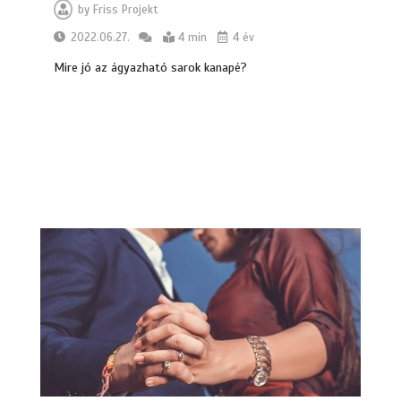
by
Friss Projekt
2022.06.27.
4 min
4 év
Mire jó az ágyazható sarok kanapé?
Hatékony megoldások az iPhone
szervizelés világában
6 min
Hogyan lehet egyszerűvé tenni a
kárpittisztítás lépéseit?
7 min