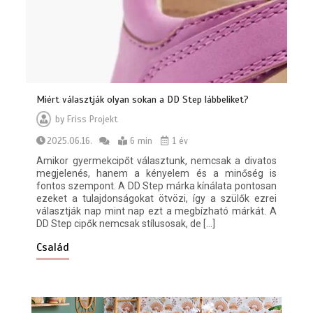
Miért választják olyan sokan a DD Step lábbeliket?
by
Friss Projekt
2025.06.16.
6 min
1 év
Amikor gyermekcipőt választunk, nemcsak a divatos
megjelenés, hanem a kényelem és a minőség is
fontos szempont. A DD Step márka kínálata pontosan
ezeket a tulajdonságokat ötvözi, így a szülők ezrei
választják nap mint nap ezt a megbízható márkát. A
DD Step cipők nemcsak stílusosak, de […]
Család