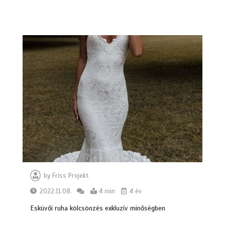
by
Friss Projekt
2022.11.08.
4 min
4 év
Esküvői ruha kölcsönzés exkluzív minőségben