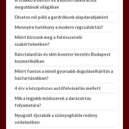
A stukkó a beltéri és a kültéri dekorációs
megoldások világában
Divatos női póló a gardróbunk alapdarabjaként
Mennyire hatékony a modern rágcsálóirtás?
Miért bízzunk meg a fűtésszerelő
szakértelmében?
Ránctalanítás és skin booster kezelés Budapest
kozmetikáiban
Miért fontos a minél gyorsabb duguláselhárítás a
háztartásokban?
4 érv a készpénzes autófelvásárlás mellett
Mik a legjobb módszerek a darázsirtás
folyamatára?
Nyugodt éjszakák a szúnyoghálós redőny
védelmében