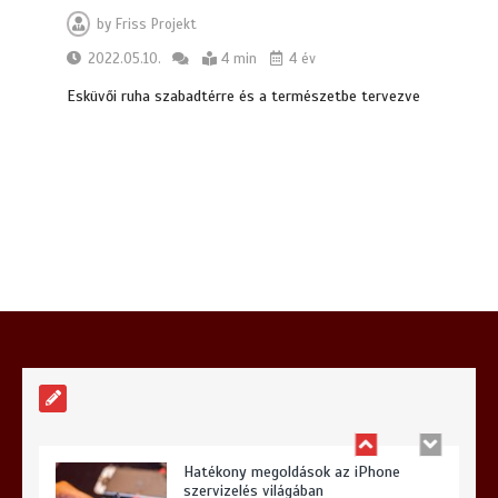
by
Friss Projekt
2022.05.10.
4 min
4 év
Milyen előnyökkel jár a kerti szivattyú
Esküvői ruha szabadtérre és a természetbe tervezve
telepítése?
6 min
Hogyan válasszunk iPhone szervizt
Budapesten és miért lehet meglepő a
választásunk?
6 min
Hatékony megoldások az iPhone
szervizelés világában