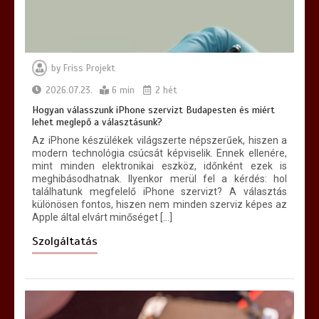
by
Friss Projekt
Hogyan lehet egyszerűvé tenni a
kárpittisztítás lépéseit?
2026.07.23.
6 min
2 hét
7 min
Hogyan válasszunk iPhone szervizt Budapesten és miért
lehet meglepő a választásunk?
Az iPhone készülékek világszerte népszerűek, hiszen a
modern technológia csúcsát képviselik. Ennek ellenére,
mint minden elektronikai eszköz, időnként ezek is
meghibásodhatnak. Ilyenkor merül fel a kérdés: hol
találhatunk megfelelő iPhone szervizt? A választás
különösen fontos, hiszen nem minden szerviz képes az
Apple által elvárt minőséget […]
Szolgáltatás