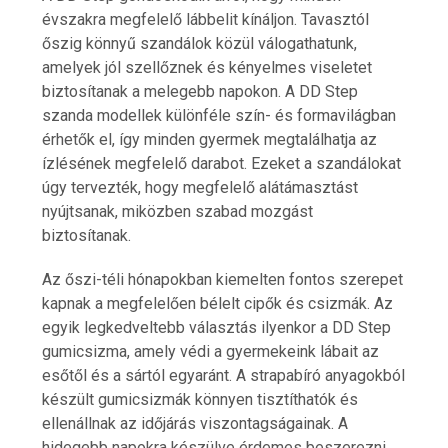
évszakra megfelelő lábbelit kínáljon. Tavasztól
őszig könnyű szandálok közül válogathatunk,
amelyek jól szellőznek és kényelmes viseletet
biztosítanak a melegebb napokon. A DD Step
szanda modellek különféle szín- és formavilágban
érhetők el, így minden gyermek megtalálhatja az
ízlésének megfelelő darabot. Ezeket a szandálokat
úgy tervezték, hogy megfelelő alátámasztást
nyújtsanak, miközben szabad mozgást
biztosítanak.
Az őszi-téli hónapokban kiemelten fontos szerepet
kapnak a megfelelően bélelt cipők és csizmák. Az
egyik legkedveltebb választás ilyenkor a DD Step
gumicsizma, amely védi a gyermekeink lábait az
esőtől és a sártól egyaránt. A strapabíró anyagokból
készült gumicsizmák könnyen tisztíthatók és
ellenállnak az időjárás viszontagságainak. A
hidegebb napokra készülve érdemes beszerezni