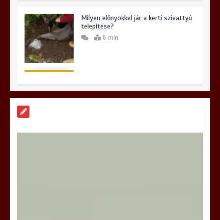
Milyen előnyökkel jár a kerti szivattyú
telepítése?
6 min
Hogyan válasszunk iPhone szervizt
Budapesten és miért lehet meglepő a
választásunk?
6 min
Hatékony megoldások az iPhone
szervizelés világában
6 min