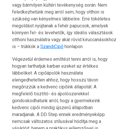
vagy bármilyen kültéri tevékenység során. Nem
feledkezhetünk meg arról sem, hogy otthon is
szükség van kényelmes lábbelire. Erre tökéletes
megoldást nyújtanak a fehér papucsok, amelyek
könnyen fel- és levehetők, így ideális választások
otthoni használatra vagy akár rövid kiruccanásokhoz
is – trükkök a
SzandiCipő
honlapon.
Végezetül érdemes említést tenni arról is, hogy
hogyan tarthatjuk karban ezeket az értékes
lábbeliket. A cipőápolók használata
elengedhetetlen ahhoz, hogy hosszú távon
megőrizzük a kedvenc cipőink állapotát. A
megfelelő tisztító- és ápolószerekkel
gondoskodhatunk arról, hogy a gyermekeink
Hatékony megoldások az iPhone
szervizelés világában
kedvenc cipői mindig újszerű állapotban
6 min
maradjanak. A DD Step ennek eredményeképp
nemcsak változatos stílusával hódítja meg a
vásárlóit, hanem a praktikus jellemzőivel is