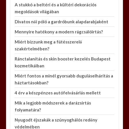
A stukkó a beltéri és a kültéri dekorációs
megoldások világában
Divatos női póló a gardróbunk alapdarabjaként
Mennyire hatékony a modern rágcsálóirtás?
Miért bízzunk meg a fűtésszerelő
szakértelmében?
Ránctalanítás és skin booster kezelés Budapest
kozmetikáiban
Miért fontos a minél gyorsabb duguláselhárítás a
háztartásokban?
4 érv a készpénzes autófelvásárlás mellett
Mik a legjobb módszerek a darázsirtás
folyamatára?
Nyugodt éjszakák a szúnyoghálós redőny
védelmében