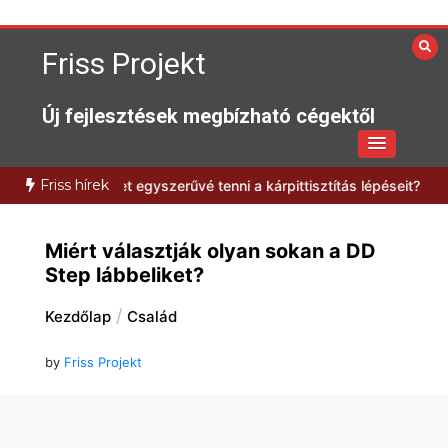
Skip
to
Friss Projekt
content
Új fejlesztések megbízható cégektől
Friss hírek
n lehet egyszerűvé tenni a kárpittisztítás lépéseit?
Milyen előnyök
Miért választják olyan sokan a DD
Step lábbeliket?
Kezdőlap
Család
by
Friss Projekt