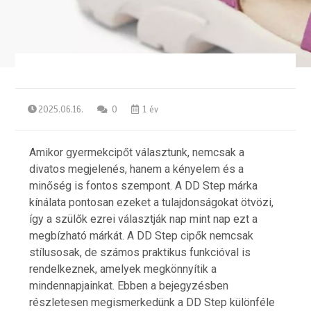
2025.06.16.
0
1 év
Amikor gyermekcipőt választunk, nemcsak a
divatos megjelenés, hanem a kényelem és a
minőség is fontos szempont. A DD Step márka
kínálata pontosan ezeket a tulajdonságokat ötvözi,
így a szülők ezrei választják nap mint nap ezt a
megbízható márkát. A DD Step cipők nemcsak
stílusosak, de számos praktikus funkcióval is
rendelkeznek, amelyek megkönnyítik a
mindennapjainkat. Ebben a bejegyzésben
részletesen megismerkedünk a DD Step különféle