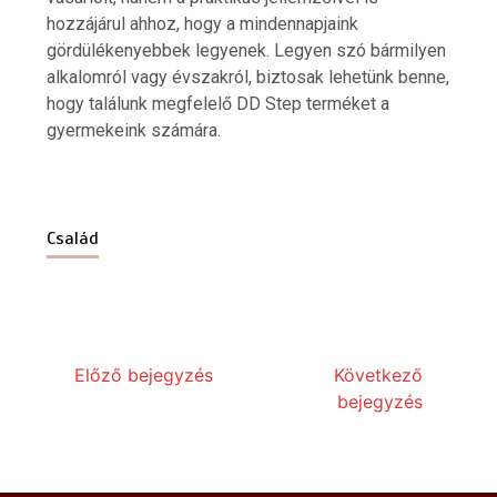
hozzájárul ahhoz, hogy a mindennapjaink
gördülékenyebbek legyenek. Legyen szó bármilyen
alkalomról vagy évszakról, biztosak lehetünk benne,
Hogyan lehet egyszerűvé tenni a
kárpittisztítás lépéseit?
hogy találunk megfelelő DD Step terméket a
7 min
gyermekeink számára.
Család
Milyen előnyökkel jár a kerti szivattyú
telepítése?
6 min
Előző bejegyzés
Következő
bejegyzés
Hogyan válasszunk iPhone szervizt
Budapesten és miért lehet meglepő a