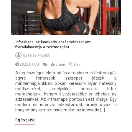
Infrashape, az innovatív edzésmódszer ami
forradalmasítja a testmozgást
by
Friss Projekt
2025.07.08.
5 min
1 év
Az egészséges életmód és a rendszeres testmozgás
egyre fontosabb szerepet játszik a
mindennapjainkban. Sokan keresünk olyan hatékony
módszereket, amelyekkel nemcsak fittek
maradhatunk, hanem élvezetesebbé is tehetjük az
edzéseinket. Az Infrashape pontosan ezt kínálja. Egy
modern és intenzív edzésformát, amely ötvözi a
hagyományos mozgáselemeket az innovatív […]
Egészség