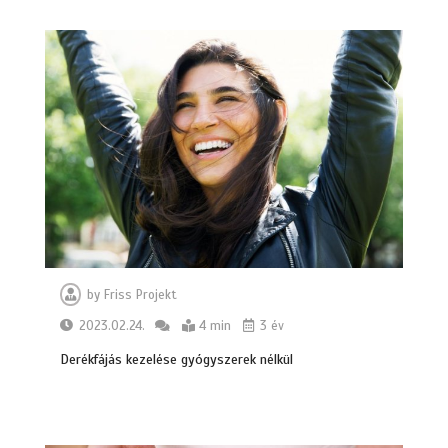
Hatékony megoldások az iPhone
by
Friss Projekt
szervizelés világában
2023.02.24.
4 min
3 év
6 min
Derékfájás kezelése gyógyszerek nélkül