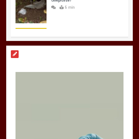
telepítése?
6 min
Hogyan válasszunk iPhone szervizt
Budapesten és miért lehet meglepő a
választásunk?
6 min
Hatékony megoldások az iPhone
szervizelés világában
6 min