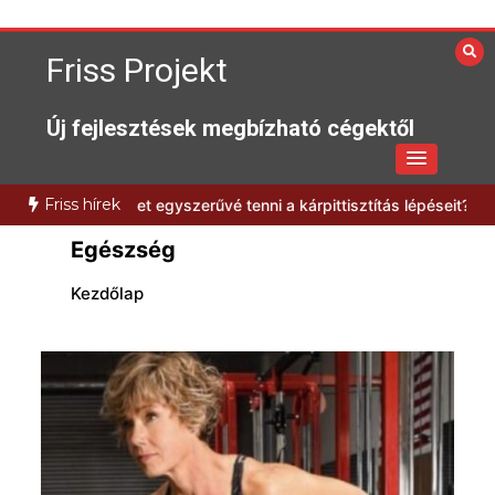
Skip
to
Friss Projekt
content
Új fejlesztések megbízható cégektől
Friss hírek
ogyan lehet egyszerűvé tenni a kárpittisztítás lépéseit?
Milyen előn
Egészség
Kezdőlap