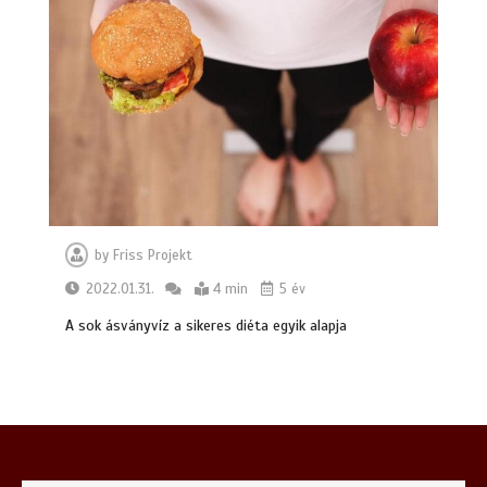
Hogyan lehet egyszerűvé tenni a
kárpittisztítás lépéseit?
7 min
Milyen előnyökkel jár a kerti szivattyú
telepítése?
6 min
by
Friss Projekt
2022.01.31.
4 min
5 év
A sok ásványvíz a sikeres diéta egyik alapja
Hogyan válasszunk iPhone szervizt
Budapesten és miért lehet meglepő a
választásunk?
6 min