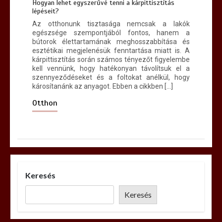
Hogyan lehet egyszerűvé tenni a kárpittisztítás
lépéseit?
Az otthonunk tisztasága nemcsak a lakók
egészsége szempontjából fontos, hanem a
bútorok élettartamának meghosszabbítása és
esztétikai megjelenésük fenntartása miatt is. A
kárpittisztítás során számos tényezőt figyelembe
kell vennünk, hogy hatékonyan távolítsuk el a
szennyeződéseket és a foltokat anélkül, hogy
károsítanánk az anyagot. Ebben a cikkben […]
Otthon
Keresés
Keresés