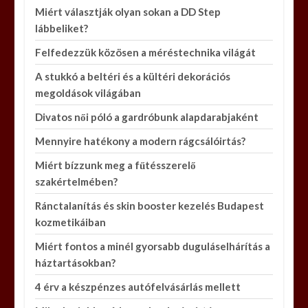
Miért választják olyan sokan a DD Step
lábbeliket?
Felfedezzük közösen a méréstechnika világát
A stukkó a beltéri és a kültéri dekorációs
megoldások világában
Divatos női póló a gardróbunk alapdarabjaként
Mennyire hatékony a modern rágcsálóirtás?
Miért bízzunk meg a fűtésszerelő
szakértelmében?
Ránctalanítás és skin booster kezelés Budapest
kozmetikáiban
Miért fontos a minél gyorsabb duguláselhárítás a
háztartásokban?
4 érv a készpénzes autófelvásárlás mellett