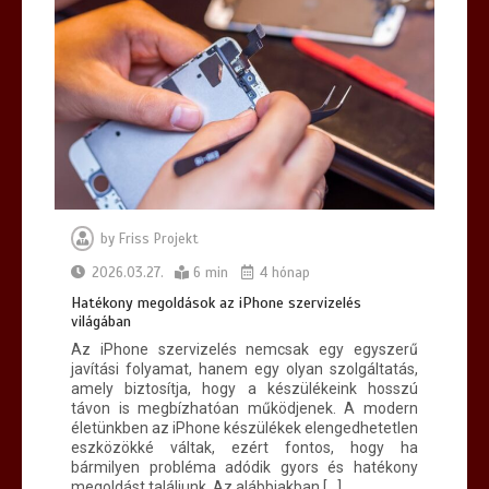
by
Friss Projekt
2026.03.27.
6 min
4 hónap
Hatékony megoldások az iPhone szervizelés
világában
Az iPhone szervizelés nemcsak egy egyszerű
javítási folyamat, hanem egy olyan szolgáltatás,
amely biztosítja, hogy a készülékeink hosszú
távon is megbízhatóan működjenek. A modern
életünkben az iPhone készülékek elengedhetetlen
eszközökké váltak, ezért fontos, hogy ha
bármilyen probléma adódik gyors és hatékony
megoldást találjunk. Az alábbiakban […]