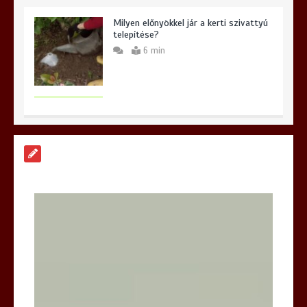
Milyen előnyökkel jár a kerti szivattyú
telepítése?
6 min
Hogyan válasszunk iPhone szervizt
Budapesten és miért lehet meglepő a
választásunk?
6 min
Hatékony megoldások az iPhone
szervizelés világában
6 min