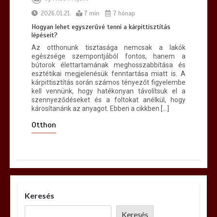
2026.01.21.
7 min
7 hónap
Hogyan lehet egyszerűvé tenni a kárpittisztítás
lépéseit?
Az otthonunk tisztasága nemcsak a lakók
egészsége szempontjából fontos, hanem a
bútorok élettartamának meghosszabbítása és
esztétikai megjelenésük fenntartása miatt is. A
kárpittisztítás során számos tényezőt figyelembe
kell vennünk, hogy hatékonyan távolítsuk el a
szennyeződéseket és a foltokat anélkül, hogy
károsítanánk az anyagot. Ebben a cikkben […]
Otthon
Keresés
Keresés