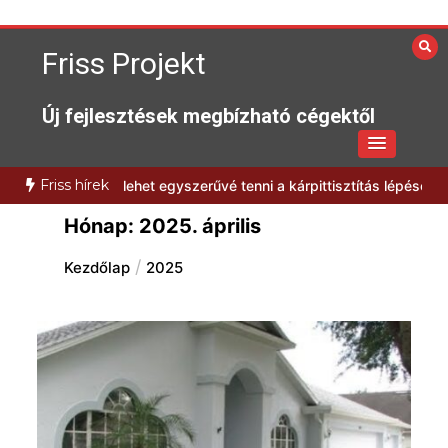
Skip
to
Friss Projekt
content
Új fejlesztések megbízható cégektől
Friss hírek
n
Hogyan lehet egyszerűvé tenni a kárpittisztítás lépéseit?
Milyen 
Hónap:
2025. április
Kezdőlap
2025
Hatékony megoldások az iPhone
szervizelés világában
6 min