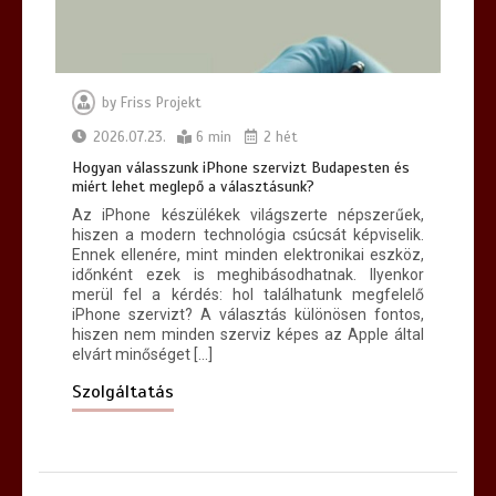
by
Friss Projekt
Hogyan lehet egyszerűvé tenni a
kárpittisztítás lépéseit?
2026.07.23.
6 min
2 hét
7 min
Hogyan válasszunk iPhone szervizt Budapesten és
miért lehet meglepő a választásunk?
Az iPhone készülékek világszerte népszerűek,
hiszen a modern technológia csúcsát képviselik.
Ennek ellenére, mint minden elektronikai eszköz,
időnként ezek is meghibásodhatnak. Ilyenkor
merül fel a kérdés: hol találhatunk megfelelő
iPhone szervizt? A választás különösen fontos,
hiszen nem minden szerviz képes az Apple által
elvárt minőséget […]
Szolgáltatás