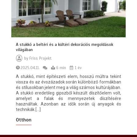
Hogyan lehet egyszerűvé tenni a
kárpittisztítás lépéseit?
7 min
A stukkó a beltéri és a kültéri dekorációs megoldások
világában
by
Friss Projekt
2025.04.11.
6 min
1 év
Milyen előnyökkel jár a kerti szivattyú
A stukkó, mint építészeti elem, hosszú múltra tekint
telepítése?
vissza és az évszázadok során különböző formákban
6 min
és stílusokban jelent meg a világ számos kultúrájában.
A stukkó eredetileg gipszből készült díszítőelem volt,
amelyet a falak és mennyezetek díszítésére
használtak. Azonban az idők során új anyagok és
technikák […]
Otthon
Hogyan válasszunk iPhone szervizt
Budapesten és miért lehet meglepő a
választásunk?