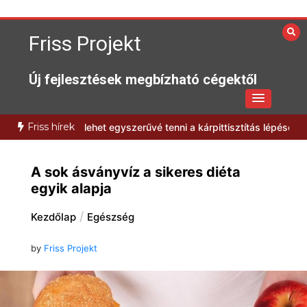
Skip
to
Friss Projekt
content
Új fejlesztések megbízható cégektől
Friss hírek
Hogyan lehet egyszerűvé tenni a kárpittisztítás lépéseit?
Milyen el
A sok ásványvíz a sikeres diéta
egyik alapja
Kezdőlap
Egészség
by
Friss Projekt