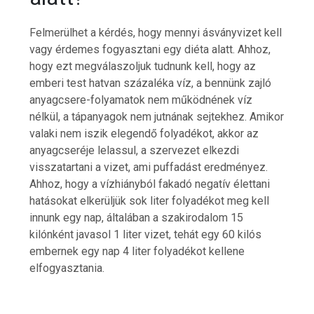
Felmerülhet a kérdés, hogy mennyi ásványvizet kell
vagy érdemes fogyasztani egy diéta alatt. Ahhoz,
hogy ezt megválaszoljuk tudnunk kell, hogy az
emberi test hatvan százaléka víz, a bennünk zajló
anyagcsere-folyamatok nem működnének víz
Hatékony megoldások az iPhone
szervizelés világában
nélkül, a tápanyagok nem jutnának sejtekhez. Amikor
6 min
valaki nem iszik elegendő folyadékot, akkor az
anyagcseréje lelassul, a szervezet elkezdi
visszatartani a vizet, ami puffadást eredményez.
Ahhoz, hogy a vízhiányból fakadó negatív élettani
hatásokat elkerüljük sok liter folyadékot meg kell
innunk egy nap, általában a szakirodalom 15
Hogyan lehet egyszerűvé tenni a
kárpittisztítás lépéseit?
kilónként javasol 1 liter vizet, tehát egy 60 kilós
7 min
embernek egy nap 4 liter folyadékot kellene
elfogyasztania.