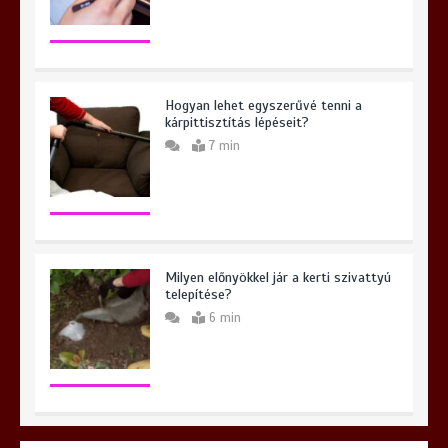
Hogyan lehet egyszerűvé tenni a
kárpittisztítás lépéseit?
7 min
Milyen előnyökkel jár a kerti szivattyú
telepítése?
6 min