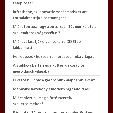
telepítése?
Infrashape, az innovatív edzésmódszer ami
forradalmasítja a testmozgást
Miért fontos, hogy a bútorszállítás munkálatait
szakemberek végezzék el?
Miért választják olyan sokan a DD Step
lábbeliket?
Felfedezzük közösen a méréstechnika világát
A stukkó a beltéri és a kültéri dekorációs
megoldások világában
Divatos női póló a gardróbunk alapdarabjaként
Mennyire hatékony a modern rágcsálóirtás?
Miért bízzunk meg a fűtésszerelő
szakértelmében?
Ránctalanítás és skin booster kezelés Budapest