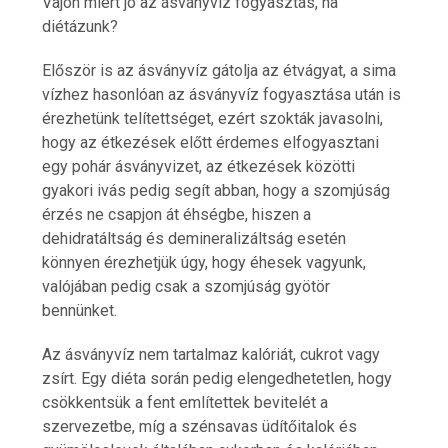
Vajon miért jó az ásványvíz fogyasztás, ha
diétázunk?
Először is az ásványvíz gátolja az étvágyat, a sima
vízhez hasonlóan az ásványvíz fogyasztása után is
érezhetünk telítettséget, ezért szokták javasolni,
hogy az étkezések előtt érdemes elfogyasztani
egy pohár ásványvizet, az étkezések közötti
gyakori ivás pedig segít abban, hogy a szomjúság
érzés ne csapjon át éhségbe, hiszen a
dehidratáltság és demineralizáltság esetén
könnyen érezhetjük úgy, hogy éhesek vagyunk,
valójában pedig csak a szomjúság gyötör
bennünket.
Az ásványvíz nem tartalmaz kalóriát, cukrot vagy
zsírt. Egy diéta során pedig elengedhetetlen, hogy
csökkentsük a fent említettek bevitelét a
szervezetbe, míg a szénsavas üdítőitalok és