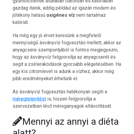
gyümölcslevek általában cukorban és kalóriában
gazdag italok, addig például az igazán modern és
jótékony hatású
oxigénes víz
nem tartalmaz
kalóriát.
Ha még egy jó érvet keresünk a megfelelő
mennyiségű ásványvíz fogyasztás mellett, akkor az
anyagcsere szempontjából is fontos megjegyezni,
hogy az ásványvíz felgyorsítja az anyagcserét és
segít a zsírlerakódások gyorsabb elégetésében. Ha
egy kis citromlevet is adunk a vízhez, akkor még
jobb eredményeket érhetünk el.
Az ásványvíz fogyasztás hatékonyan segíti a
méregtelenítést
is, hiszen felgyorsítja a
szervezetben lévő méreganyagok eltávolítását.
Mennyi az annyi a diéta
alatt?