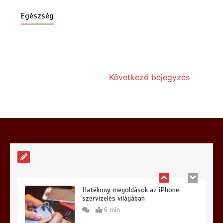
Egészség
Milyen előnyökkel jár a kerti szivattyú
telepítése?
6 min
Következő bejegyzés
Hogyan válasszunk iPhone szervizt
Budapesten és miért lehet meglepő a
választásunk?
6 min
Hatékony megoldások az iPhone
szervizelés világában
6 min