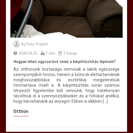
by
Friss Projekt
2026.01.21.
7 min
7 hónap
Hogyan lehet egyszerűvé tenni a kárpittisztítás lépéseit?
Az otthonunk tisztasága nemcsak a lakók egészsége
szempontjából fontos, hanem a bútorok élettartamának
meghosszabbítása és esztétikai megjelenésük
fenntartása miatt is. A kárpittisztítás során számos
tényezőt figyelembe kell vennünk, hogy hatékonyan
távolítsuk el a szennyeződéseket és a foltokat anélkül,
hogy károsítanánk az anyagot. Ebben a cikkben […]
Otthon