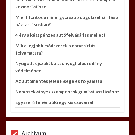
kozmetikáiban
Miért fontos a minél gyorsabb duguláselhárítás a
háztartásokban?
4 érv a készpénzes autófelvásárlás mellett
Mik a legjobb módszerek a darázsirtás
folyamatára?
Nyugodt éjszakák a szúnyoghálós redőny
védelmében
Az autómentés jelentősége és folyamata
Nem szokványos szempontok gumi választásához
Egyszerű fehér póló egy kis csavarral
Archívum