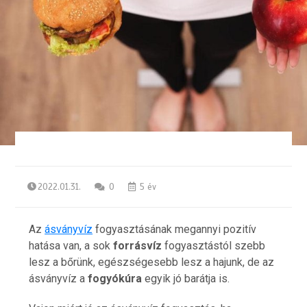
2022.01.31.
0
5 év
Az
ásványvíz
fogyasztásának megannyi pozitív
hatása van, a sok
forrásvíz
fogyasztástól szebb
lesz a bőrünk, egészségesebb lesz a hajunk, de az
ásványvíz a
fogyókúra
egyik jó barátja is.