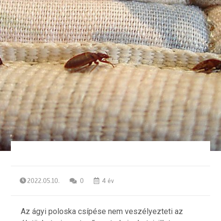
2022.05.10.
0
4 év
Az ágyi poloska csípése nem veszélyezteti az