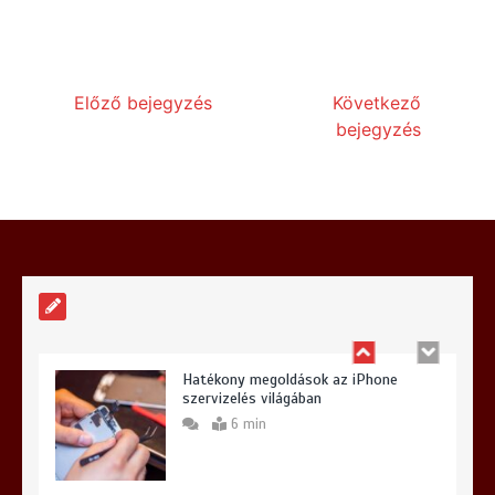
telepítése?
6 min
Előző bejegyzés
Következő
bejegyzés
Hogyan válasszunk iPhone szervizt
Budapesten és miért lehet meglepő a
választásunk?
6 min
Hatékony megoldások az iPhone
szervizelés világában
6 min