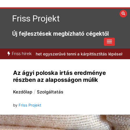
Skip
to
Friss Projekt
content
Új fejlesztések megbízható cégektől
Friss hírek
ogyan lehet egyszerűvé tenni a kárpittisztítás lépéseit?
Milyen elő
Az ágyi poloska irtás eredménye
részben az alaposságon múlik
Kezdőlap
Szolgáltatás
by
Friss Projekt