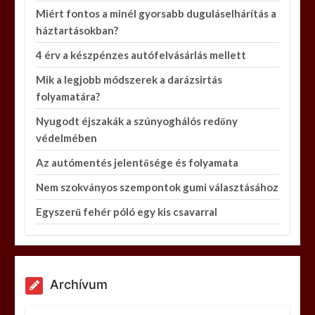
Miért fontos a minél gyorsabb duguláselhárítás a
háztartásokban?
4 érv a készpénzes autófelvásárlás mellett
Mik a legjobb módszerek a darázsirtás
folyamatára?
Nyugodt éjszakák a szúnyoghálós redőny
védelmében
Az autómentés jelentősége és folyamata
Nem szokványos szempontok gumi választásához
Egyszerű fehér póló egy kis csavarral
Archívum