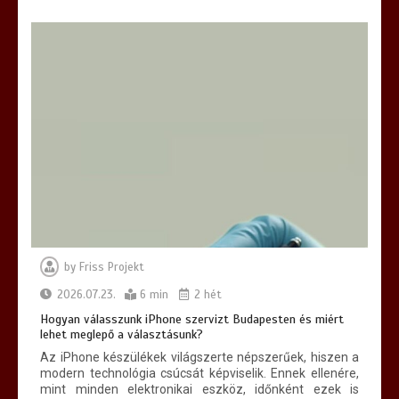
6 min
Hatékony megoldások az iPhone
szervizelés világában
6 min
by
Friss Projekt
Hogyan lehet egyszerűvé tenni a
kárpittisztítás lépéseit?
2026.07.23.
6 min
2 hét
7 min
Hogyan válasszunk iPhone szervizt Budapesten és miért
lehet meglepő a választásunk?
Az iPhone készülékek világszerte népszerűek, hiszen a
modern technológia csúcsát képviselik. Ennek ellenére,
mint minden elektronikai eszköz, időnként ezek is