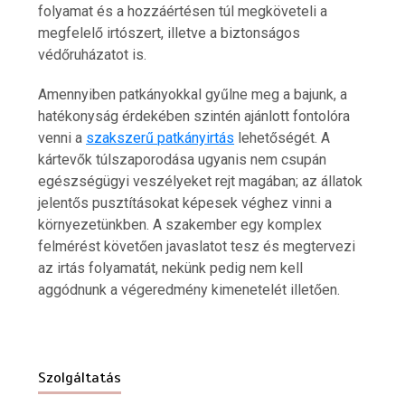
folyamat és a hozzáértésen túl megköveteli a
megfelelő irtószert, illetve a biztonságos
védőruházatot is.
Amennyiben patkányokkal gyűlne meg a bajunk, a
Hatékony megoldások az iPhone
szervizelés világában
hatékonyság érdekében szintén ajánlott fontolóra
6 min
venni a
szakszerű patkányirtás
lehetőségét. A
kártevők túlszaporodása ugyanis nem csupán
egészségügyi veszélyeket rejt magában; az állatok
jelentős pusztításokat képesek véghez vinni a
környezetünkben. A szakember egy komplex
felmérést követően javaslatot tesz és megtervezi
Hogyan lehet egyszerűvé tenni a
kárpittisztítás lépéseit?
az irtás folyamatát, nekünk pedig nem kell
7 min
aggódnunk a végeredmény kimenetelét illetően.
Szolgáltatás
Milyen előnyökkel jár a kerti szivattyú