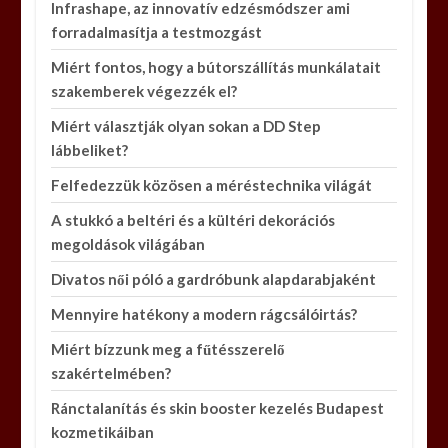
Infrashape, az innovatív edzésmódszer ami
forradalmasítja a testmozgást
Miért fontos, hogy a bútorszállítás munkálatait
szakemberek végezzék el?
Miért választják olyan sokan a DD Step
lábbeliket?
Felfedezzük közösen a méréstechnika világát
A stukkó a beltéri és a kültéri dekorációs
megoldások világában
Divatos női póló a gardróbunk alapdarabjaként
Mennyire hatékony a modern rágcsálóirtás?
Miért bízzunk meg a fűtésszerelő
szakértelmében?
Ránctalanítás és skin booster kezelés Budapest
kozmetikáiban