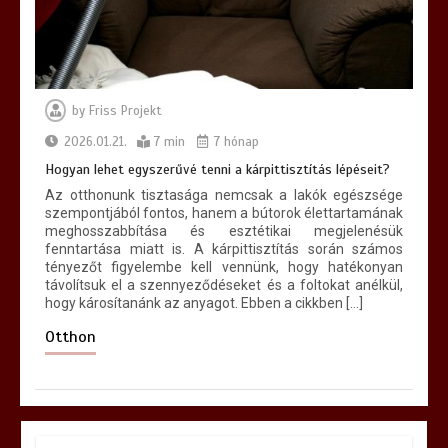
by
Friss Projekt
2026.01.21.
7 min
7 hónap
Hogyan lehet egyszerűvé tenni a kárpittisztítás lépéseit?
Az otthonunk tisztasága nemcsak a lakók egészsége
szempontjából fontos, hanem a bútorok élettartamának
meghosszabbítása és esztétikai megjelenésük
fenntartása miatt is. A kárpittisztítás során számos
tényezőt figyelembe kell vennünk, hogy hatékonyan
távolítsuk el a szennyeződéseket és a foltokat anélkül,
hogy károsítanánk az anyagot. Ebben a cikkben […]
Otthon