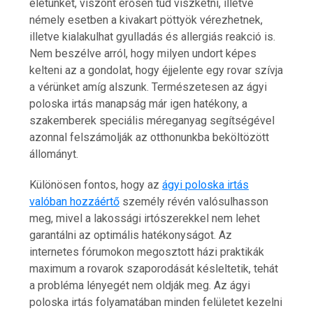
életünket, viszont erősen tud viszketni, illetve
némely esetben a kivakart pöttyök vérezhetnek,
illetve kialakulhat gyulladás és allergiás reakció is.
Nem beszélve arról, hogy milyen undort képes
kelteni az a gondolat, hogy éjjelente egy rovar szívja
a vérünket amíg alszunk. Természetesen az ágyi
poloska irtás manapság már igen hatékony, a
szakemberek speciális méreganyag segítségével
azonnal felszámolják az otthonunkba beköltözött
állományt.
Különösen fontos, hogy az
ágyi poloska irtás
valóban hozzáértő
személy révén valósulhasson
meg, mivel a lakossági irtószerekkel nem lehet
garantálni az optimális hatékonyságot. Az
internetes fórumokon megosztott házi praktikák
maximum a rovarok szaporodását késleltetik, tehát
a probléma lényegét nem oldják meg. Az ágyi
poloska irtás folyamatában minden felületet kezelni