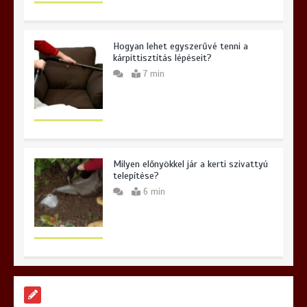
Hogyan lehet egyszerűvé tenni a
kárpittisztítás lépéseit?
7 min
Milyen előnyökkel jár a kerti szivattyú
telepítése?
6 min
Hogyan válasszunk iPhone szervizt
Budapesten és miért lehet meglepő a
választásunk?