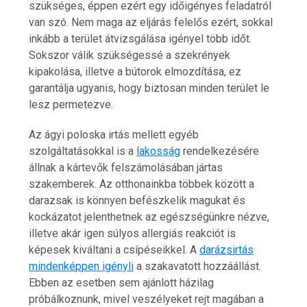
szükséges, éppen ezért egy időigényes feladatról
van szó. Nem maga az eljárás felelős ezért, sokkal
inkább a terület átvizsgálása igényel több időt.
Sokszor válik szükségessé a szekrények
kipakolása, illetve a bútorok elmozdítása, ez
garantálja ugyanis, hogy biztosan minden terület le
lesz permetezve.
Az ágyi poloska irtás mellett egyéb
szolgáltatásokkal is a
lakosság
rendelkezésére
állnak a kártevők felszámolásában jártas
szakemberek. Az otthonainkba többek között a
darazsak is könnyen befészkelik magukat és
kockázatot jelenthetnek az egészségünkre nézve,
illetve akár igen súlyos allergiás reakciót is
képesek kiváltani a csípéseikkel. A
darázsirtás
mindenképpen igényli
a szakavatott hozzáállást.
Ebben az esetben sem ajánlott házilag
próbálkoznunk, mivel veszélyeket rejt magában a